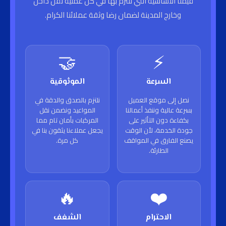
قيمنا الأساسية التي نلتزم بها في كل عملية نقل داخل
وخارج المدينة لضمان رضا وثقة عملائنا الكرام.
🤝
⚡
السرعة
الموثوقية
نصل إلى موقع العميل
نلتزم بالصدق والدقة في
بسرعة عالية وننفذ أعمالنا
المواعيد ونضمن نقل
بكفاءة دون التأثير على
المركبات بأمان تام مما
جودة الخدمة، لأن الوقت
يجعل عملاءنا يثقون بنا في
يصنع الفارق في المواقف
كل مرة.
الطارئة.
🔥
❤️
الاحترام
الشغف